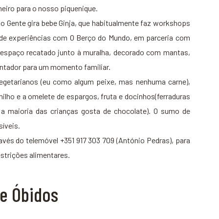
heiro para o nosso piquenique.
o Gente gira bebe Ginja, que habitualmente faz workshops
po de experiências com O Berço do Mundo, em parceria com
 espaço recatado junto à muralha, decorado com mantas,
antador para um momento familiar.
 vegetarianos (eu como algum peixe, mas nenhuma carne),
ho e a omelete de espargos, fruta e docinhos(ferraduras
a maioria das crianças gosta de chocolate). O sumo de
síveis.
avés do telemóvel +351 917 303 709 (António Pedras), para
strições alimentares.
de Óbidos