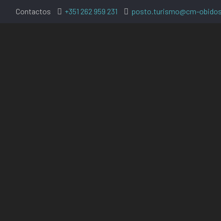
Contactos
+351 262 959 231
posto.turismo@cm-obidos