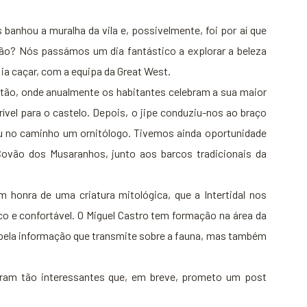
anhou a muralha da vila e, possivelmente, foi por aí que
o? Nós passámos um dia fantástico a explorar a beleza
 ia caçar, com a equipa da Great West.
tão, onde anualmente os habitantes celebram a sua maior
rível para o castelo. Depois, o jipe conduziu-nos ao braço
ou no caminho um ornitólogo. Tivemos ainda oportunidade
ovão dos Musaranhos, junto aos barcos tradicionais da
m honra de uma criatura mitológica, que a Intertidal nos
o e confortável. O Miguel Castro tem formação na área da
ó pela informação que transmite sobre a fauna, mas também
oram tão interessantes que, em breve, prometo um post