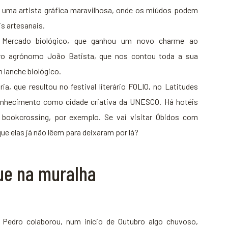
o uma artista gráfica maravilhosa, onde os miúdos podem
is artesanais.
 do Mercado biológico, que ganhou um novo charme ao
ro agrónomo João Batista, que nos contou toda a sua
 lanche biológico.
ria, que resultou no festival literário FOLIO, no Latitudes
reconhecimento como cidade criativa da UNESCO. Há hotéis
bookcrossing, por exemplo. Se vai visitar Óbidos com
que elas já não lêem para deixaram por lá?
ue na muralha
. Pedro colaborou, num início de Outubro algo chuvoso,