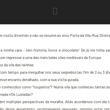
er muito divertido e não se resume ao eixo Porta da Vila-Rua Direit
é a minha cara – tem história, livros e chocolate! Se já me tinha p
azer regressar a uma das mais belas vilas medievais da Europa.
s da vila das rainhas
 com tempo para mergulhar nos seus segredos (ao fim de 2 ou 3 dia
 esse encanto detalhado, com a sua visita guiada.
 conhecidos como “toupeiros”? Numa vila que conheceu tantas bat
onada n’Os Lusíadas?
 múltiplas perspectivas da muralha. Aliás acordámos com ela todo
ação deste alojamento, recentemente renovado, permite estar p