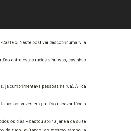
a-Castelo. Neste post vai descobrir uma “vila
erdido entre estas ruelas sinuosas, casinhas
s, já cumprimentava pessoas na rua). A Ilda
alhas, às vezes era preciso escavar túneis
s os dias – bastou abrir a janela da suite
erto de tudo, evitando, ao mesmo tempo, a