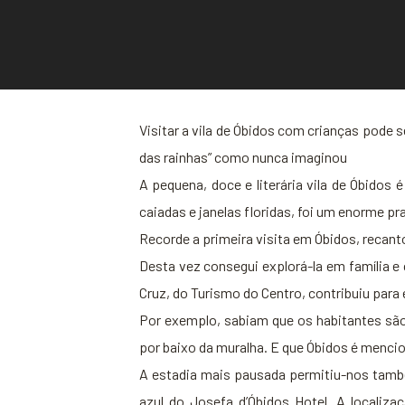
Visitar a vila de Óbidos com crianças pode s
das rainhas” como nunca imaginou
A pequena, doce e literária vila de Óbidos 
caiadas e janelas floridas, foi um enorme pr
Recorde a primeira visita em Óbidos, recanto
Desta vez consegui explorá-la em família e
Cruz, do Turismo do Centro, contribuiu para
Por exemplo, sabiam que os habitantes são
por baixo da muralha. E que Óbidos é menci
A estadia mais pausada permitiu-nos também
azul do Josefa d’Óbidos Hotel. A localiz