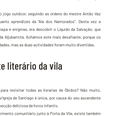
 jogo outdoor, seguindo as ordens do mestre Antão Vaz
quanto aprendizes da “Ala dos Namorados”. Desta vez a
apa e enigmas, era descobrir o Líquido da Salvação, que
 da Aljubarrota. Achámos este mais desafiante, porque os
dades, mas as duas actividades foram muito divertidas.
e literário da vila
 para revisitar todas as livrarias de Óbidos? Não muito,
a/Igreja de Santiago é única, por causa do seu ascendente
ecção deliciosa de livros infantis.
imento comunitário junto à Porta da Vila, existe também