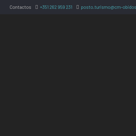
Contactos
+351 262 959 231
posto.turismo@cm-obidos