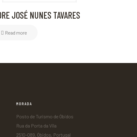
DRE JOSÉ NUNES TAVARES
Read more
MORADA
Posto de Turismo de Óbidos
Rua da Porta da Vila
2510-089, Óbidos, Portugal