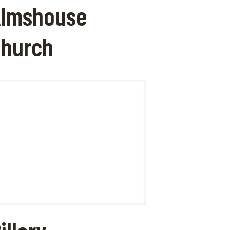
Almshouse
hurch