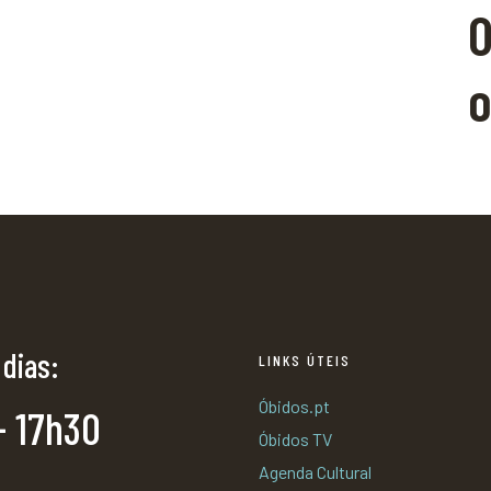
O
o
 dias:
LINKS ÚTEIS
Óbidos.pt
- 17h30
Óbidos TV
Agenda Cultural