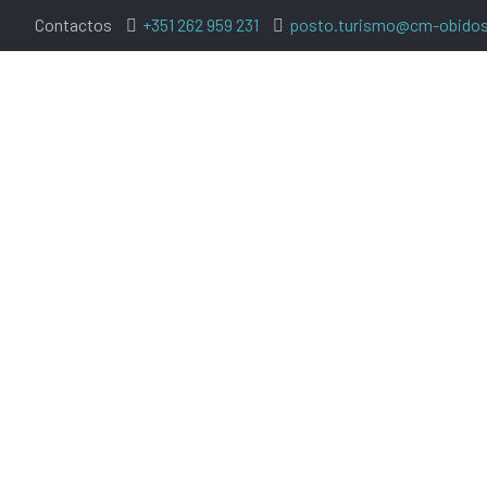
Contactos
+351 262 959 231
posto.turismo@cm-obidos