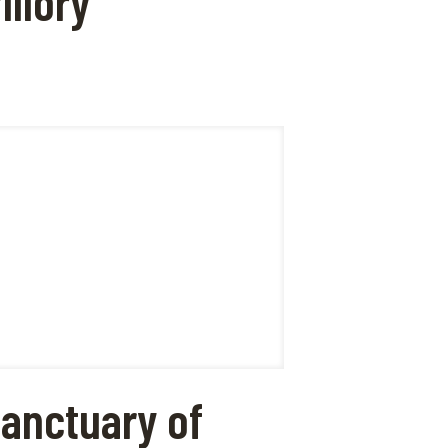
illory
anctuary of