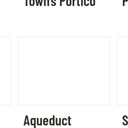
Town’s Portico
P
Aqueduct
S