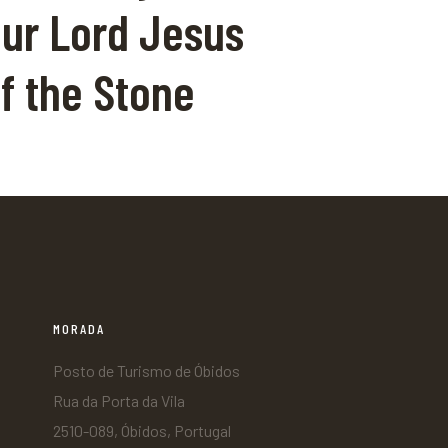
ur Lord Jesus
f the Stone
MORADA
Posto de Turismo de Óbidos
Rua da Porta da Vila
2510-089, Óbidos, Portugal