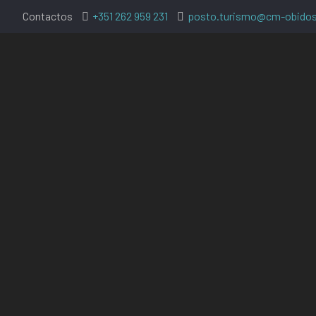
Contactos
+351 262 959 231
posto.turismo@cm-obidos