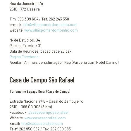
Rua da Junceira s/n
2510 - 772 Usseira
Tlm. 965 309 604 / Telf. 262 243 358
e-mail:
info@villaspomardomoinho.com
website:
www.villaspomardomoinho.com
Nº de Estúdios: 04
Piscina Exterior: 01
Sala de Reuniões: capacidade 26 pax
Pagina Facebook
Aceitam Animais de Estimação: Não (Parceria com Hotel Canino)
Casa de Campo São Rafael
Turismo no Espaço Rural (Casa de Campo)
Estrada Nacional nº 8 – Casal do Zambujeiro
2510 – 066 ÓBIDOS (3 Km)
Facebook:
casadecamposaorafael
Website:
www.casasaorafael.com
Email:
info@casasaorafael.com
Telef. 262 950 582 / Fax. 262 950 583