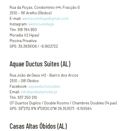
Rua da Poças, Condomínio nº4, Fracção G
2510 – 191 Arelho (Óbidos)
E-mail:
westsoulvillage@gmail.com
Instagram:
westsoulvillage
Tlm. 918 764 950
Moradia V2 (4pax)
Piscina Privativa
GPS: 39,3836106 / -9,1902722
Aquae Ductus Suites (AL)
Rua João de Deus nº2 - Bairro dos Arcos
2510 – 081 Óbidos
Facebook:
aquaeductussuites
Email:
info@andtaleshotel.pt
Tlm. 937 250 210
07 Quartos Duplos / Double Rooms / Chambres Doubles (14 pax)
GPS: 39°21'12.9"N 9°09'20.0"W 39.353577, -9.155564
Casas Altas Óbidos (AL)