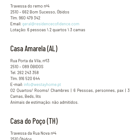
Travessa do remo nº4
2510 – 662 Bom Sucesso, Óbidos
Tlm. 960 479 342
Email:
geral@residencecofidence.com
Lotação: 6 pessoas \ 2 quartos \ 3 camas
Casa Amarela (AL)
Rua Porta da Vila, nº13
2510 – 089 ÓBIDOS
Tel. 262 243 358
Tlm. 916 520 644
E-mail:
info@westayhome.pt
02 Quartos/ Rooms/ Chambres | 6 Pessoas, personnes, pax | 3
Camas, Beds, lits
Animais de estimação: não admitidos.
Casa do Poço (TH)
Travessa da Rua Nova nº4
2510 Óbidos