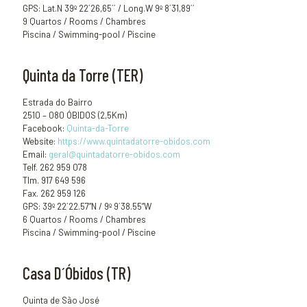
GPS: Lat.N 39º 22´26,65´´ / Long.W 9º 8´31,89´´
9 Quartos / Rooms / Chambres
Piscina / Swimming-pool / Piscine
Quinta da Torre (TER)
Estrada do Bairro
2510 – 080 ÓBIDOS (2,5Km)
Facebook:
Quinta-da-Torre
Website:
https://www.quintadatorre-obidos.com
Email:
geral@quintadatorre-obidos.com
Telf. 262 959 078
Tlm. 917 649 596
Fax. 262 959 126
GPS: 39º 22´22.57”N / 9º 9´38.55”W
6 Quartos / Rooms / Chambres
Piscina / Swimming-pool / Piscine
Casa D´Óbidos (TR)
Quinta de São José