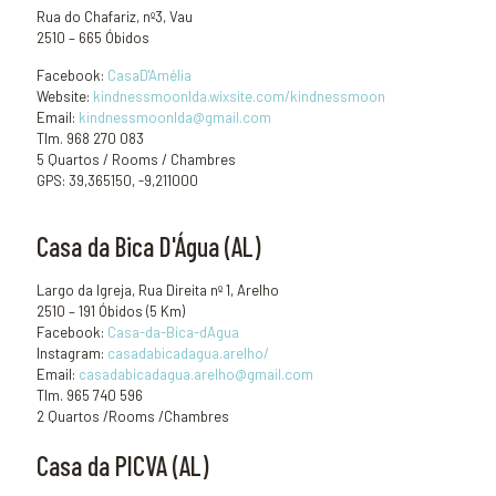
Rua do Chafariz, nº3, Vau
2510 – 665 Óbidos
Facebook:
CasaD'Amélia
Website:
kindnessmoonlda.wixsite.com/kindnessmoon
Email:
kindnessmoonlda@gmail.com
Tlm. 968 270 083
5 Quartos / Rooms / Chambres
GPS: 39,365150, -9,211000
Casa da Bica D'Água (AL)
Largo da Igreja, Rua Direita nº 1, Arelho
2510 – 191 Óbidos (5 Km)
Facebook:
Casa-da-Bica-dAgua
Instagram:
casadabicadagua.arelho/
Email:
casadabicadagua.arelho@gmail.com
Tlm. 965 740 596
2 Quartos /Rooms /Chambres
Casa da PICVA (AL)