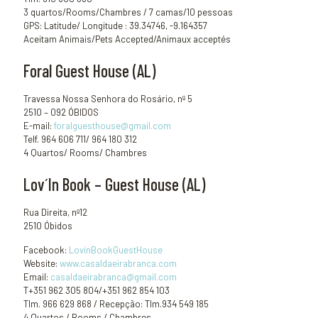
3 quartos/Rooms/Chambres / 7 camas/10 pessoas
GPS: Latitude/ Longitude : 39.34746, -9.164357
Aceitam Animais/Pets Accepted/Animaux acceptés
Foral Guest House (AL)
Travessa Nossa Senhora do Rosário, nº 5
2510 – 092 ÓBIDOS
E-mail:
foralguesthouse@gmail.com
Telf. 964 606 711/ 964 180 312
4 Quartos/ Rooms/ Chambres
Lov´In Book – Guest House (AL)
Rua Direita, nº12
2510 Óbidos
Facebook:
LovinBookGuestHouse
Website:
www.casaldaeirabranca.com
Email:
casaldaeirabranca@gmail.com
T+351 962 305 804/+351 962 854 103
Tlm. 966 629 868 / Recepção: Tlm.934 549 185
4 Quartos / Rooms / Chambres