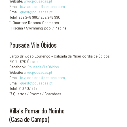
Website:
www.pousadas.pt
Email:
fo.vilaobidos@pestana.com
Email:
guest@pousadas.pt
Telef. 262 248 980/ 262 248 990
11 Quartos/ Rooms/ Chambres
1 Piscina / Swimming-pool / Piscine
Pousada Vila Óbidos
Largo Dr. João Lourenço – Calçada da Misericórdia de Óbidos
2510 – 070 Óbidos
Facebook:
PousadaVilaObidos
Website:
www.pousadas.pt
Email:
fo.vilaobidos@pestana.com
Email:
guest@pousadas.pt
Telef. 210 407 635
17 Quartos / Rooms / Chambres
Villa´s Pomar do Moinho
(Casa de Campo)