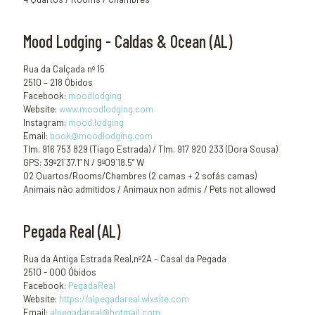
Mood Lodging - Caldas & Ocean (AL)
Rua da Calçada nº 15
2510 – 218 Óbidos
Facebook:
moodlodging
Website:
www.moodlodging.com
Instagram:
mood.lodging
Email:
book@moodlodging.com
Tlm. 916 753 829 (Tiago Estrada) / Tlm. 917 920 233 (Dora Sousa)
GPS: 39º21´37.1” N / 9º09´18.5” W
02 Quartos/Rooms/Chambres (2 camas + 2 sofás camas)
Animais não admitidos / Animaux non admis / Pets not allowed
Pegada Real (AL)
Rua da Antiga Estrada Real,nº2A – Casal da Pegada
2510 - 000 Óbidos
Facebook:
PegadaReal
Website:
https://alpegadareal.wixsite.com
Email:
alpegadareal@hotmail.com