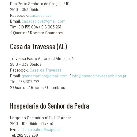
Rua Porta Senhora da Graça, nº 10
2510 – 053 Óbidos
Facebook:
casadapicva
Email:
casadapicva@gmail.com
Tlm. 919 155 094 / 916 003 261
4 Quartos/ Rooms/ Chambres
Casa da Travessa (AL)
Travessa Padre António d´Almeida, 4
2510 – 039 Óbidos
Facebook:
Casa-da-Travessa
Email:
gsenamartins@gmail.com
/
info@casadatravessaobidos.pt
Tlm. 965 302 477
2 Quartos / Rooms / Chambres
Hospedaria do Senhor da Pedra
Largo do Santuário nº21 J– 1º Andar
2510 – 102 Óbidos (1,7km)
E-mail:
tania.palma@sapo.pt
Tel. 262 959 258