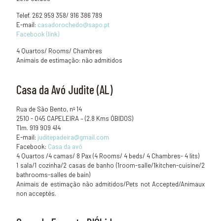
Telef. 262 959 358/ 916 386 789
E-mail:
casadorochedo@sapo.pt
Facebook (link)
4 Quartos/ Rooms/ Chambres
Animais de estimação: não admitidos
Casa da Avó Judite (AL)
Rua de São Bento, nº 14
2510 - 045 CAPELEIRA – (2.8 Kms ÓBIDOS)
Tlm. 919 909 414
E-mail:
juditepadeira@gmail.com
Facebook:
Casa da avó
4 Quartos /4 camas/ 8 Pax (4 Rooms/ 4 beds/ 4 Chambres- 4 lits)
1 sala/1 cozinha/2 casas de banho (1room-salle/1kitchen-cuisine/2
bathrooms-salles de bain)
Animais de estimação não admitidos/Pets not Accepted/Animaux
non acceptés.