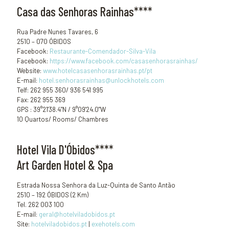
Casa das Senhoras Rainhas****
Rua Padre Nunes Tavares, 6
2510 – 070 ÓBIDOS
Facebook:
Restaurante-Comendador-Silva-Vila
Facebook:
https://www.facebook.com/casasenhorasrainhas/
Website:
www.hotelcasasenhorasrainhas.pt/pt
E-mail:
hotel.senhorasrainhas@
unlockhotels.com
Telf: 262 955 360/ 936 541 995
Fax: 262 955 369
GPS : 39°21'38.4"N / 9°09'24.0"W
10 Quartos/ Rooms/ Chambres
Hotel Vila D'Óbidos****
Art Garden Hotel & Spa
Estrada Nossa Senhora da Luz-Quinta de Santo Antão
2510 – 192 ÓBIDOS (2 Km)
Tel. 262 003 100
E-mail:
geral@hotelviladobidos.pt
Site:
hotelviladobidos.pt
|
exehotels.com