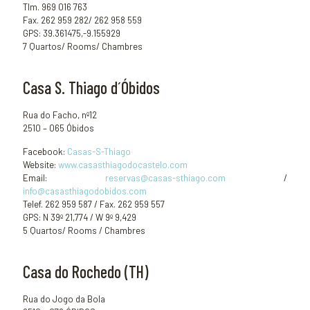
Tlm. 969 016 763
Fax. 262 959 282/ 262 958 559
GPS: 39.361475,-9.155929
7 Quartos/ Rooms/ Chambres
Casa S. Thiago d´Óbidos
Rua do Facho, nº12
2510 – 065 Óbidos
Facebook:
Casas-S-Thiago
Website:
www.casasthiagodocastelo.com
Email:
reservas@casas-sthiago.com
/
info@casasthiagodobidos.com
Telef. 262 959 587 / Fax. 262 959 557
GPS: N 39º 21,774 / W 9º 9,429
5 Quartos/ Rooms / Chambres
Casa do Rochedo (TH)
Rua do Jogo da Bola