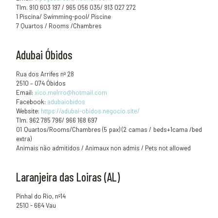
Tlm. 910 603 197 / 965 056 035/ 913 027 272
1 Piscina/ Swimming-pool/ Piscine
7 Quartos / Rooms /Chambres
Adubai Óbidos
Rua dos Arrifes nº 28
2510 – 074 Óbidos
Email:
xico.melrro@hotmail.com
Facebook:
adubaiobidos
Website:
https://adubai-obidos.negocio.site/
Tlm. 962 785 796/ 966 168 697
01 Quartos/Rooms/Chambres (5 pax) (2 camas / beds+1cama /bed
extra)
Animais não admitidos / Animaux non admis / Pets not allowed
Laranjeira das Loiras (AL)
Pinhal do Rio, nº14
2510 - 664 Vau