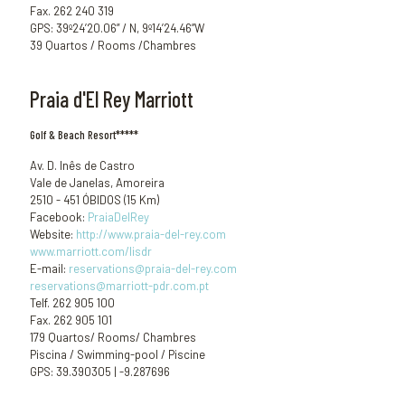
Fax. 262 240 319
GPS: 39º24’20.06” / N, 9º14’24.46”W
39 Quartos / Rooms /Chambres
Praia d'El Rey Marriott
Golf & Beach Resort*****
Av. D. Inês de Castro
Vale de Janelas, Amoreira
2510 - 451 ÓBIDOS (15 Km)
Facebook:
PraiaDelRey
Website:
http://www.praia-del-rey.com
www.marriott.com/lisdr
E-mail:
reservations@praia-del-rey.com
reservations@marriott-pdr.com.pt
Telf. 262 905 100
Fax. 262 905 101
179 Quartos/ Rooms/ Chambres
Piscina / Swimming-pool / Piscine
GPS: 39.390305 | -9.287696