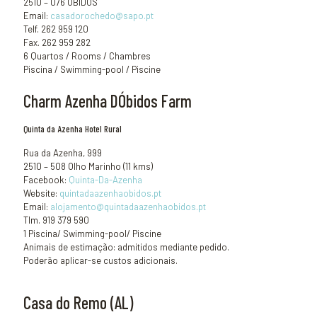
2510 – 076 ÓBIDOS
Email:
casadorochedo@sapo.pt
Telf. 262 959 120
Fax. 262 959 282
6 Quartos / Rooms / Chambres
Piscina / Swimming-pool / Piscine
Charm Azenha DÓbidos Farm
Quinta da Azenha Hotel Rural
Rua da Azenha, 999
2510 – 508 Olho Marinho (11 kms)
Facebook:
Quinta-Da-Azenha
Website:
quintadaazenhaobidos.pt
Email:
alojamento@
quintadaazenhaobidos.pt
Tlm. 919 379 590
1 Piscina/ Swimming-pool/ Piscine
Animais de estimação: admitidos mediante pedido.
Poderão aplicar-se custos adicionais.
Casa do Remo (AL)