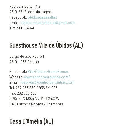
Rua da Biquita, nº 2
2510-651 Sobral da Lagoa
Facebook:
obidoscasasaltas
Email:
obidos.casas.altas.al@gmail.com
Tlm: 960 114 741
Guesthouse Vila de Óbidos (AL)
Largo de São Pedro 1
2510 – 086 Óbidos
Facebook:
Vila-Óbidos-GuestHouse
Website:
www.senhorasrainhas.com/
Email:
reservas@senhorasrainhas.com
Tel. 262 955 360 / 936 541 995
Fax. 262 955 369
GPS: 39°21'38.4"N / 9°09'24.0"W
04 Quartos / Rooms / Chambres
Casa D'Amélia (AL)