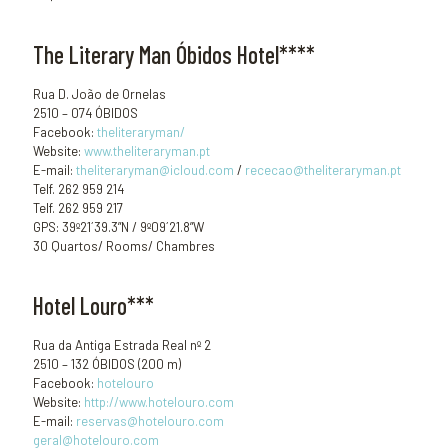
The Literary Man Óbidos Hotel****
Rua D. João de Ornelas
2510 – 074 ÓBIDOS
Facebook:
theliteraryman/
Website:
www.theliteraryman.pt
E-mail:
theliteraryman@icloud.com
/
rececao@theliteraryman.pt
Telf. 262 959 214
Telf. 262 959 217
GPS: 39º21´39.3”N / 9º09´21.8”W
30 Quartos/ Rooms/ Chambres
Hotel Louro***
Rua da Antiga Estrada Real nº 2
2510 – 132 ÓBIDOS (200 m)
Facebook:
hotelouro
Website:
http://www.hotelouro.com
E-mail:
reservas@hotelouro.com
geral@hotelouro.com