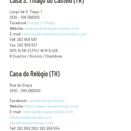
Casa S. Thiago do Castelo (TR)
Largo de S. Tiago, 1
2510 – 106 ÓBIDOS
Facebook:
Casas-S-Thiago
Website:
www.casasthiagodocastelo.com
E-mail:
reservas@casasthiagodocastelo.com
Telf. 262 959 587
Fax. 262 959 557
GPS: N 39º 21,774 / W 9º 9,429
8 Quartos / Rooms / Chambres
Casa do Relógio (TH)
Rua da Graça
2510 – 084 ÓBIDOS
Facebook:
casadorelogioobidos
Website:
https://www.casadorelogio.com
E-mail:
reservas@casadorelogio.com
info@casadorelogio.com
sara@casadorelogio.com
Telf. 262 959 282/ 262 958 554