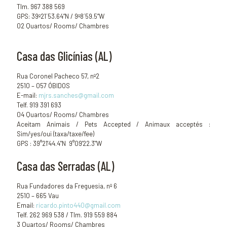
Tlm. 967 388 569
GPS: 39º21´53.64”N / 9º8´59.5”W
02 Quartos/ Rooms/ Chambres
Casa das Glicínias (AL)
Rua Coronel Pacheco 57, nº2
2510 – 057 ÓBIDOS
E-mail:
mjrs.sanches@gmail.com
Telf. 919 391 693
04 Quartos/ Rooms/ Chambres
Aceitam Animais / Pets Accepted / Animaux acceptés :
Sim/yes/oui (taxa/taxe/fee)
GPS : 39°21'44.4"N 9°09'22.3"W
Casa das Serradas (AL)
Rua Fundadores da Freguesia, nº 6
2510 – 665 Vau
Email:
ricardo.pinto440@gmail.com
Telf. 262 969 538 / Tlm. 919 559 884
3 Quartos/ Rooms/ Chambres