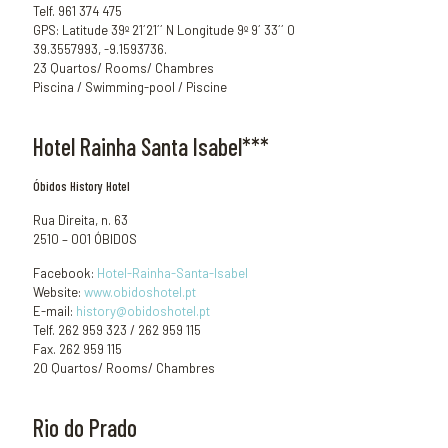
Telf. 961 374 475
GPS: Latitude 39º 21´21´´ N Longitude 9º 9´ 33´´ 0
39.3557993, -9.1593736.
23 Quartos/ Rooms/ Chambres
Piscina / Swimming-pool / Piscine
Hotel Rainha Santa Isabel***
Óbidos History Hotel
Rua Direita, n. 63
2510 – 001 ÓBIDOS
Facebook:
Hotel-Rainha-Santa-Isabel
Website:
www.obidoshotel.pt
E-mail:
history@obidoshotel.pt
Telf. 262 959 323 / 262 959 115
Fax. 262 959 115
20 Quartos/ Rooms/ Chambres
Rio do Prado