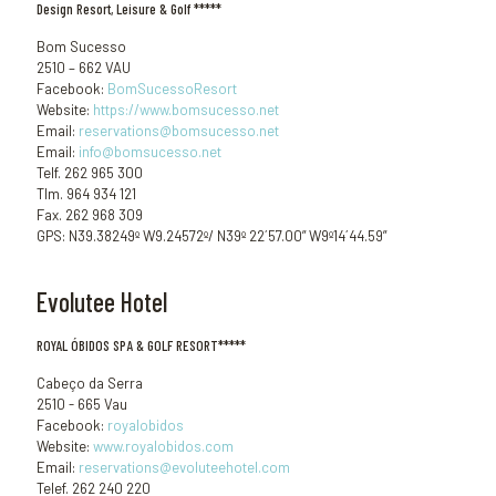
Design Resort, Leisure & Golf *****
Bom Sucesso
2510 – 662 VAU
Facebook:
BomSucessoResort
Website:
https://www.bomsucesso.net
Email:
reservations@bomsucesso.net
Email:
info@bomsucesso.net
Telf. 262 965 300
Tlm. 964 934 121
Fax. 262 968 309
GPS: N39.38249º W9.24572º/ N39º 22´57.00” W9º14´44.59”
Evolutee Hotel
ROYAL ÓBIDOS SPA & GOLF RESORT*****
Cabeço da Serra
2510 - 665 Vau
Facebook:
royalobidos
Website:
www.royalobidos.com
Email:
reservations@evoluteehotel.com
Telef. 262 240 220