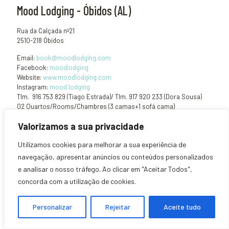
Mood Lodging - Óbidos (AL)
Rua da Calçada nº21
2510-218 Óbidos
Email:
book@moodlodging.com
Facebook:
moodlodging
Website:
www.moodlodging.com
Instagram:
mood.lodging
Tlm. 916 753 829 (Tiago Estrada)/ Tlm. 917 920 233 (Dora Sousa)
02 Quartos/Rooms/Chambres (3 camas+1 sofá cama)
GPS: 39º 21' 35.336'' N / 9º 09' 17.319'' W
Valorizamos a sua privacidade
Animais não admitidos/ Animaux non admis/ Pets not allowed
Utilizamos cookies para melhorar a sua experiência de
navegação, apresentar anúncios ou conteúdos personalizados
Share
e analisar o nosso tráfego. Ao clicar em "Aceitar Todos",
concorda com a utilização de cookies.
Related posts
Personalizar
Rejeitar
Aceite tudo