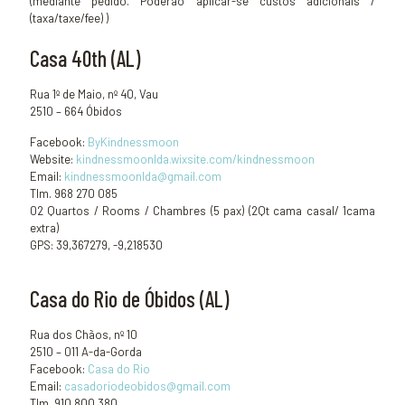
(mediante pedido. Poderão aplicar-se custos adicionais /
(taxa/taxe/fee) )
Casa 40th (AL)
Rua 1º de Maio, nº 40, Vau
2510 – 664 Óbidos
Facebook:
ByKindnessmoon
Website:
kindnessmoonlda.wixsite.com/kindnessmoon
Email:
kindnessmoonlda@gmail.com
Tlm. 968 270 085
02 Quartos / Rooms / Chambres (5 pax) (2Qt cama casal/ 1cama
extra)
GPS: 39,367279, -9,218530
Casa do Rio de Óbidos (AL)
Rua dos Chãos, nº 10
2510 – 011 A-da-Gorda
Facebook:
Casa do Rio
Email:
casadoriodeobidos@gmail.com
Tlm. 910 800 380