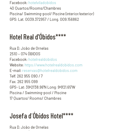
Facebook:
hotelviladobidos
40 Quartos/Rooms/Chambres
Piscina/ Swimming-pool/ Piscine (interior/exterior)
GPS: Lat. 0039.372957 / Long. 009.156862
Hotel Real d'Óbidos****
Rua D. João de Ornelas
2510 – 074 ÓBIDOS
Facebook:
hotelrealdobidos
Website:
https://www.hotelrealdobidos.com
E-mail:
reservas@hotelrealdobidos.com
Telf. 262 955 090 / 7
Fax. 262 955 099
GPS- Lat: 39º21'38.96''N Long: 9º9'21.65''W
Piscina / Swimming-pool / Piscine
17 Quartos/ Rooms/ Chambres
Josefa d´Óbidos Hotel****
Rua D. João de Ornelas