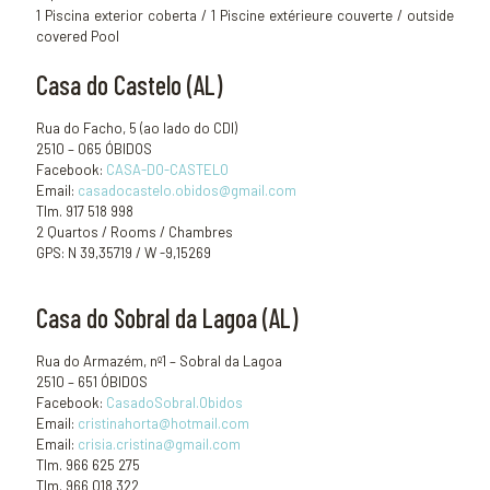
1 Piscina exterior coberta / 1 Piscine extérieure couverte / outside
covered Pool
Casa do Castelo (AL)
Rua do Facho, 5 (ao lado do CDI)
2510 – 065 ÓBIDOS
Facebook:
CASA-DO-CASTELO
Email:
casadocastelo.obidos@gmail.com
Tlm. 917 518 998
2 Quartos / Rooms / Chambres
GPS: N 39,35719 / W -9,15269
Casa do Sobral da Lagoa (AL)
Rua do Armazém, nº1 – Sobral da Lagoa
2510 – 651 ÓBIDOS
Facebook:
CasadoSobral.Obidos
Email:
cristinahorta@hotmail.com
Email:
crisia.cristina@gmail.com
Tlm. 966 625 275
Tlm. 966 018 322