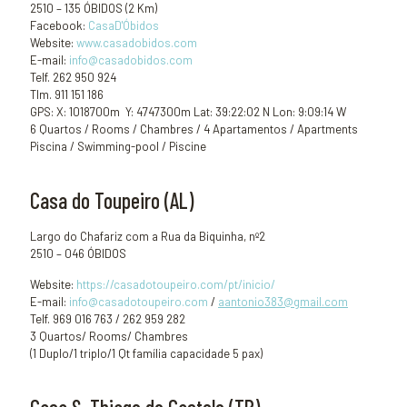
2510 – 135 ÓBIDOS (2 Km)
Facebook:
CasaD'Óbidos
Website:
www.casadobidos.com
E-mail:
info@casadobidos.com
Telf. 262 950 924
Tlm. 911 151 186
GPS: X: 1018700m Y: 4747300m Lat: 39:22:02 N Lon: 9:09:14 W
6 Quartos / Rooms / Chambres / 4 Apartamentos / Apartments
Piscina / Swimming-pool / Piscine
Casa do Toupeiro (AL)
Largo do Chafariz com a Rua da Biquinha, nº2
2510 – 046 ÓBIDOS
Website:
https://casadotoupeiro.com/pt/inicio/
E-mail:
info@casadotoupeiro.com
/
aantonio383@gmail.com
Telf. 969 016 763 / 262 959 282
3 Quartos/ Rooms/ Chambres
(1 Duplo/1 triplo/1 Qt família capacidade 5 pax)