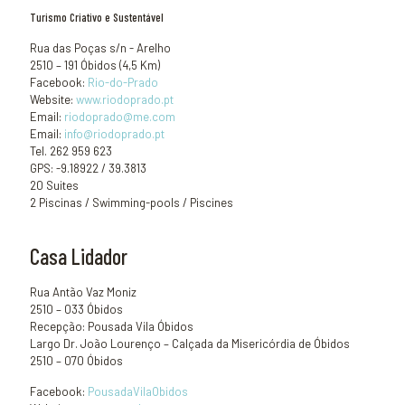
Turismo Criativo e Sustentável
Rua das Poças s/n - Arelho
2510 – 191 Óbidos (4,5 Km)
Facebook:
Rio-do-Prado
Website:
www.riodoprado.pt
Email:
riodoprado@me.com
Email:
info@riodoprado.pt
Tel. 262 959 623
GPS: -9.18922 / 39.3813
20 Suites
2 Piscinas / Swimming-pools / Piscines
Casa Lidador
Rua Antão Vaz Moniz
2510 – 033 Óbidos
Recepção: Pousada Vila Óbidos
Largo Dr. João Lourenço – Calçada da Misericórdia de Óbidos
2510 – 070 Óbidos
Facebook:
PousadaVilaObidos