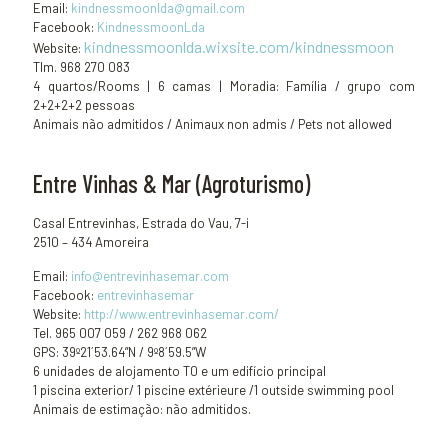
Email:
kindnessmoonlda@gmail.com
Facebook:
KindnessmoonLda
kindnessmoonlda.wixsite.com/
kindnessmoon
Website:
Tlm. 968 270 083
4 quartos/Rooms | 6 camas | Moradia: Família / grupo com
2+2+2+2 pessoas
Animais não admitidos / Animaux non admis / Pets not allowed
Entre Vinhas & Mar (Agroturismo)
Casal Entrevinhas, Estrada do Vau, 7-i
2510 – 434 Amoreira
Email:
info@entrevinhasemar.com
Facebook:
entrevinhasemar
Website:
http://www.entrevinhasemar.com/
Tel. 965 007 059 / 262 968 062
GPS: 39º21´53.64”N / 9º8´59.5”W
6 unidades de alojamento T0 e um edifício principal
1 piscina exterior/ 1 piscine extérieure /1 outside swimming pool
Animais de estimação: não admitidos.