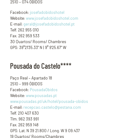
2510 – 074 ÓBIDOS
Facebook:
josefadobidoshotel
Website:
www.josefadobidoshotel.com
E-mail:
geral@josefadobidoshotel.pt
Telf. 262 955 010
Fax. 262 959 533
30 Quartos/ Rooms/ Chambres
GPS: 39°21'35.33" N | 9° 9'25.67" W
Pousada do Castelo****
Paço Real – Apartado 18
2510 – 999 ÓBIDOS
Facebook:
PousadaObidos
Website:
www.pousadas.pt
www.pousadas.pt/uk/hotel/pousada-obidos
E-mail:
recepcao.castelo@pestana.com
Telf. 210 407 630
Tlm. 962 393 991
Fax. 262 959 148
GPS: Lat. N 39 21.800 / Long. W 9 09.437
19 Quartos/ Rooms/Chambres