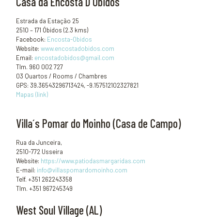
Casa da Encosta D'Óbidos
Estrada da Estação 25
2510 – 171 Óbidos (2.3 kms)
Facebook:
Encosta-Obidos
Website:
www.encostadobidos.com
Email:
encostadobidos@gmail.com
Tlm. 960 002 727
03 Quartos / Rooms / Chambres
GPS: 39.36543296713424, -9.157512102327821
Mapas (link)
Villa´s Pomar do Moinho (Casa de Campo)
Rua da Junceira,
2510-772 Usseira
Website:
https://www.patiodasmargaridas.com
E-mail:
info@villaspomardomoinho.com
Telf. +351 262243358
Tlm. +351 967245349
West Soul Village (AL)