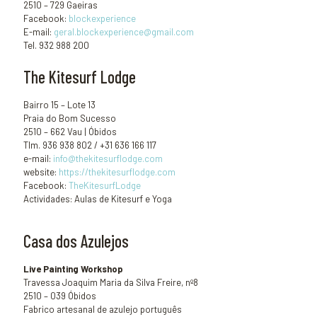
2510 – 729 Gaeiras
Facebook:
blockexperience
E-mail:
geral.blockexperience@gmail.com
Tel. 932 988 200
The Kitesurf Lodge
Bairro 15 – Lote 13
Praia do Bom Sucesso
2510 – 662 Vau | Óbidos
Tlm. 936 938 802 / +31 636 166 117
e-mail:
info@thekitesurflodge.com
website:
https://thekitesurflodge.com
Facebook:
TheKitesurfLodge
Actividades: Aulas de Kitesurf e Yoga
Casa dos Azulejos
Live Painting Workshop
Travessa Joaquim Maria da Silva Freire, nº8
2510 – 039 Óbidos
Fabrico artesanal de azulejo português