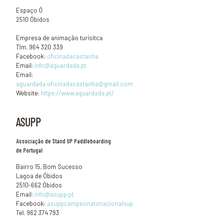
Espaço Ó
2510 Óbidos
Empresa de animação turísitca
Tlm. 964 320 339
Facebook:
oficinadacastanha
Email:
info@aguardada.pt
Email:
aguardada.oficinadacastanha@gmail.com
Website:
https://www.aguardada.pt/
ASUPP
Associação de Stand UP Paddleboarding
de Portugal
Bairro 15, Bom Sucesso
Lagoa de Óbidos
2510-662 Óbidos
Email:
info@asupp.pt
Facebook:
asuppcampeonatonacionalsup
Tel. 962 374 793