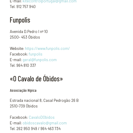
E-mail:
kitecontrolportugal@gmail.com
Tel. 912 757 940
Funpolis
Avenida D.Pedro I nº 10
2500- 453 Óbidos
Website:
https://www.funpolis.com/
Facebook:
funpolis
E-mail:
geral@funpolis.com
Tel. 964 810 337
«O Cavalo de Óbidos»
Associação Hípica
Estrada nacional 8, Casal Pedrogão 26 B
2510-739 Óbidos
Facebook:
CavaloDObidos
E-mail:
obidoscavalo@gmail.com
Tel. 262 950 949 / 964 463 734