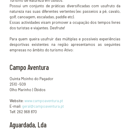
Turismo de Natureza em Óbidos.
Possui um conjunto de práticas diversificadas com usufruto da
natureza nas suas diferentes vertentes (ex: passeios a pé, cavalo,
golf, canoagem, escaladas, paddle etc).
Essas actividades visam promover a ocupação dos tempos livres
dos turistas e viajantes. Desfrute!
Para quem queira usufruir das múltiplas e possíveis experiências
desportivas existentes na região apresentamos as seguintes
empresas no âmbito do turismo Ativo:
Campo Aventura
Quinta Moinho do Pagador
2510 -509
Olho Marinho | Óbidos
Website:
www.campoaventura.pt
E-mail:
geral@campoaventura.pt
Telf. 262 968 870
Aguardada, Lda