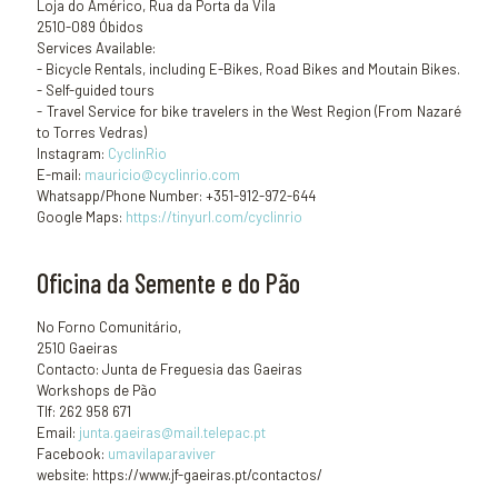
Loja do Américo, Rua da Porta da Vila
2510-089 Óbidos
Services Available:
- Bicycle Rentals, including E-Bikes, Road Bikes and Moutain Bikes.
- Self-guided tours
- Travel Service for bike travelers in the West Region (From Nazaré
to Torres Vedras)
Instagram:
CyclinRio
E-mail:
mauricio@cyclinrio.com
Whatsapp/Phone Number: +351-912-972-644
Google Maps:
https://tinyurl.com/cyclinrio
Oficina da Semente e do Pão
No Forno Comunitário,
2510 Gaeiras
Contacto: Junta de Freguesia das Gaeiras
Workshops de Pão
Tlf: 262 958 671
Email:
junta.gaeiras@mail.telepac.pt
Facebook:
umavilaparaviver
website: https://www.jf-gaeiras.pt/contactos/