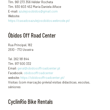
Tlm. 961 273 356 Hélder Rocheta
Tlm. 930 603 452 Maria Daniela Alface
E-mail:
azulejosobidos@gmail.com
Website:
https://casadosazulejosobidos.webnode.pt/
Óbidos Off Road Center
Rua Principal, 182
2510 - 772 Usseira
Tel. 262 181 844
Tlm. 917 500 332
Email:
geral@obidosoffroadcenter.pt
Facebook:
obidosoffroadcenter
website:
https://obidosoffroadcenter.pt/
Visitas: (com marcação prévia) visitas didacticas, escolas,
séniores
CyclinRio Bike Rentals