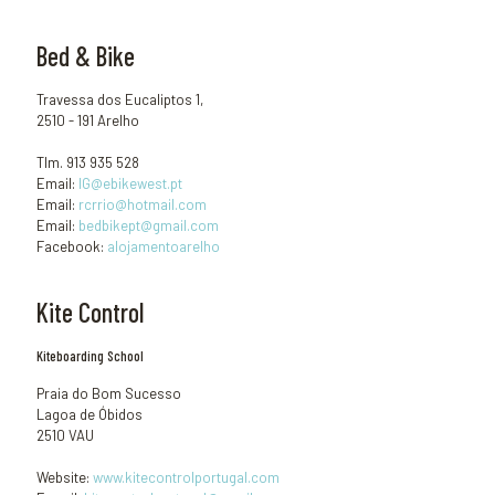
Bed & Bike
Travessa dos Eucaliptos 1,
2510 - 191 Arelho
Tlm. 913 935 528
Email:
IG@ebikewest.pt
Email:
rcrrio@hotmail.com
Email:
bedbikept@gmail.com
Facebook:
alojamentoarelho
Kite Control
Kiteboarding School
Praia do Bom Sucesso
Lagoa de Óbidos
2510 VAU
Website:
www.kitecontrolportugal.com