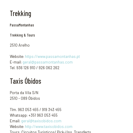
Trekking
PassaMontanhas
Trekking & Tours
2510 Arelho
Website:
https://www.passamontanhas.pt
E-mail:
geral@passamontanhas.com
Tel. 936 126 910 / 926 062 262
Taxis Óbidos
Porta da Vila S/N
2510 - 089 Óbidos
Tlm. 963 053 455 / 919 343 455
Whatsapp: +351 963 053 455
Email:
geral@taxisobidos.com
Website:
http://www.taxisobidos.com
Tours, Circuitos Turísticos/ Pick-Ups, Transferts