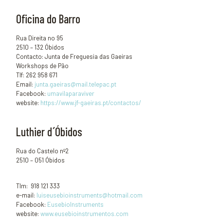
Oficina do Barro
Rua Direita no 95
2510 – 132 Óbidos
Contacto: Junta de Freguesia das Gaeiras
Workshops de Pão
Tlf: 262 958 671
Email:
junta.gaeiras@mail.telepac.pt
Facebook:
umavilaparaviver
website:
https://www.jf-gaeiras.pt/contactos/
Luthier d ́Óbidos
Rua do Castelo nº2
2510 – 051 Óbidos
Tlm: 918 121 333
e-mail:
luiseusebioinstruments@hotmail.com
Facebook:
EusebioInstruments
website:
www.eusebioinstrumentos.com