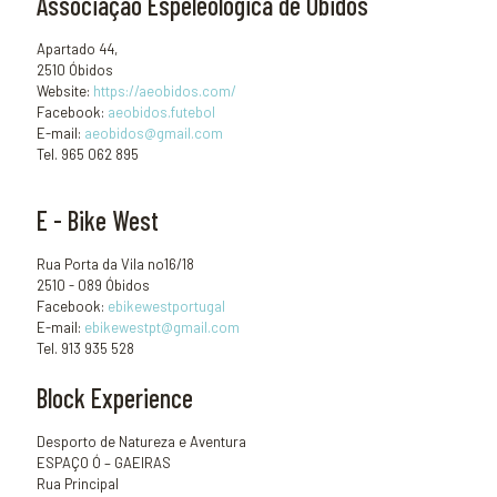
Associação Espeleológica de Óbidos
Apartado 44,
2510 Óbidos
Website:
https://aeobidos.com/
Facebook:
aeobidos.futebol
E-mail:
aeobidos@gmail.com
Tel. 965 062 895
E - Bike West
Rua Porta da Vila no16/18
2510 - 089 Óbidos
Facebook:
ebikewestportugal
E-mail:
ebikewestpt@gmail.com
Tel. 913 935 528
Block Experience
Desporto de Natureza e Aventura
ESPAÇO Ó – GAEIRAS
Rua Principal