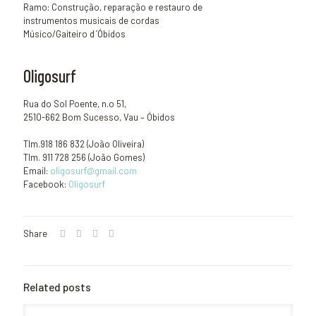
Ramo: Construção, reparação e restauro de
instrumentos musicais de cordas
Músico/Gaiteiro d ́Óbidos
Oligosurf
Rua do Sol Poente, n.o 51,
2510-662 Bom Sucesso, Vau – Óbidos
Tlm.918 186 832 (João Oliveira)
Tlm. 911 728 256 (João Gomes)
Email:
oligosurf@gmail.com
Facebook:
Oligosurf
Share
Related posts