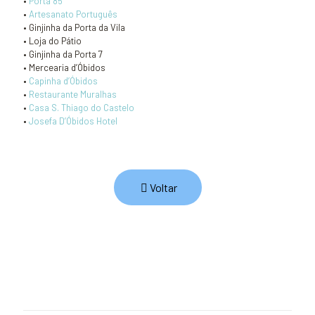
•
Porta 85
•
Artesanato Português
• Ginjinha da Porta da Vila
• Loja do Pátio
• Ginjinha da Porta 7
• Mercearia d’Óbidos
•
Capinha d’Óbidos
•
Restaurante Muralhas
•
Casa S. Thiago do Castelo
•
Josefa D’Óbidos Hotel
Voltar