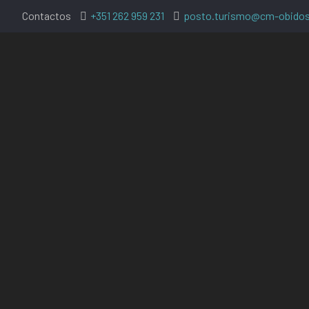
Contactos
+351 262 959 231
posto.turismo@cm-obidos