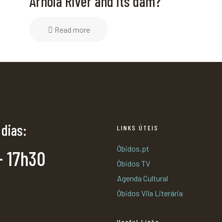
Arnóia River and its dam?
Read more
 dias:
LINKS ÚTEIS
Óbidos.pt
- 17h30
Óbidos TV
Agenda Cultural
Óbidos Vila Literária
Useful Links