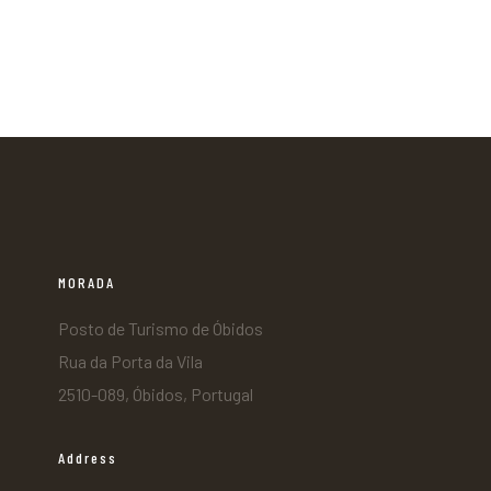
MORADA
Posto de Turismo de Óbidos
Rua da Porta da Vila
2510-089, Óbidos, Portugal
Address