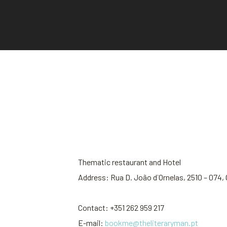
Thematic restaurant and Hotel
Address: Rua D. João d`Ornelas, 2510 – 074,
Contact: +351 262 959 217
E-mail:
bookme@theliteraryman.pt