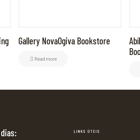
ing
Gallery NovaOgiva Bookstore
Abí
Boo
Read more
 dias:
LINKS ÚTEIS