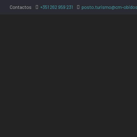
Contactos
+351 262 959 231
posto.turismo@cm-obidos