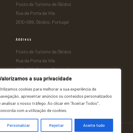
Posto de Turismo de Óbidos
Rua da Porta da Vila
2510-089, Óbidos, Portugal
Address
Posto de Turismo de Óbidos
Rua da Porta da Vila
2510-089, Óbidos, Portugal
Valorizamos a sua privacidade
Utilizamos cookies para melhorar a sua experiência de
navegação, apresentar anúncios ou conteúdos personalizados
e analisar o nosso tráfego. Ao clicar em "Aceitar Todos",
concorda com a utilização de cookies.
Personalizar
Rejeitar
Aceite tudo