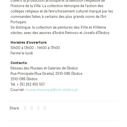
travers la production artistique et la dévotion religieuse de
l’histoire de la Ville. La collection témoigne de l’action des
collèges religieux et de l’enrichissement culturel marqué par les
commandes faites à certains des plus grands noms de l’Art
Portugais.
Se distingue, la collection de peintures des XVIe et XVIIème
siècles, avec des œuvres d’André Reinoso et Josefa d’Óbidos.
Horaires d’ouverture:
10h00 à 13h00 – 14h00 à 17h00
Fermé le lundi
Contacts:
Réseau des Musées et Galeries de Óbidos
Rue Principale (Rua Direita), 2510-086 Óbidos
2510-086 Óbidos
Tél. + 351 262 955 557
Courriel:
museu.municipal@cm-obidos.pt
Share