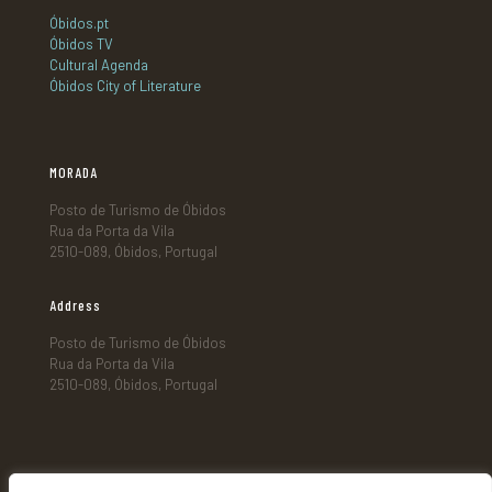
Óbidos.pt
Óbidos TV
Cultural Agenda
Óbidos City of Literature
MORADA
Posto de Turismo de Óbidos
Rua da Porta da Vila
2510-089, Óbidos, Portugal
Address
Posto de Turismo de Óbidos
Rua da Porta da Vila
2510-089, Óbidos, Portugal