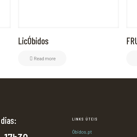
LicÓbidos
FR
Read more
 dias:
LINKS ÚTEIS
Óbidos.pt