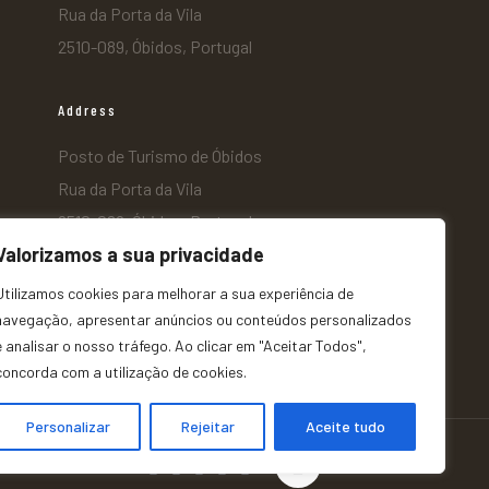
Rua da Porta da Vila
2510-089, Óbidos, Portugal
Address
Posto de Turismo de Óbidos
Rua da Porta da Vila
2510-089, Óbidos, Portugal
Valorizamos a sua privacidade
Utilizamos cookies para melhorar a sua experiência de
navegação, apresentar anúncios ou conteúdos personalizados
e analisar o nosso tráfego. Ao clicar em "Aceitar Todos",
concorda com a utilização de cookies.
Personalizar
Rejeitar
Aceite tudo