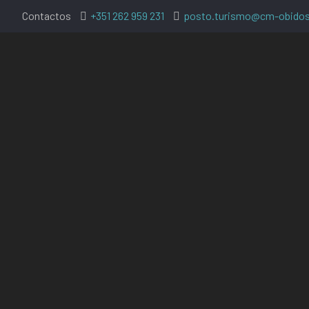
Contactos
+351 262 959 231
posto.turismo@cm-obidos