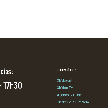
 dias:
LINKS ÚTEIS
Óbidos.pt
- 17h30
Óbidos TV
Agenda Cultural
Óbidos Vila Literária