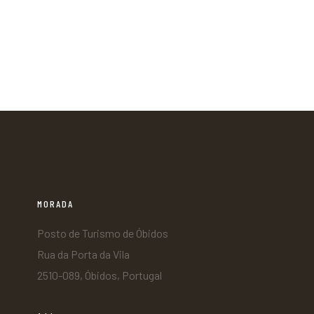
MORADA
Posto de Turismo de Óbidos
Rua da Porta da Vila
2510-089, Óbidos, Portugal