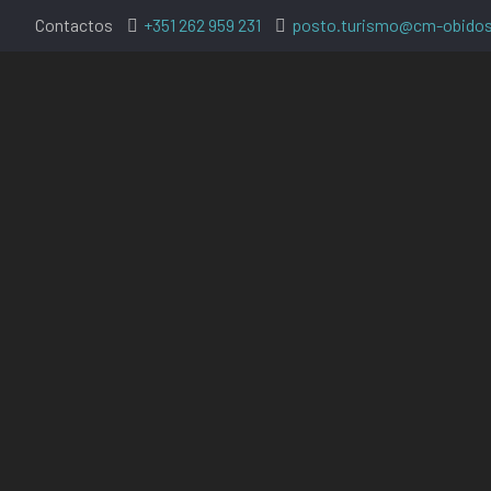
Contactos
+351 262 959 231
posto.turismo@cm-obidos