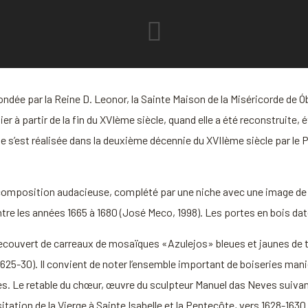
ndée par la Reine D. Leonor, la Sainte Maison de la Miséricorde de Ób
lier à partir de la fin du XVIème siècle, quand elle a été reconstruite
te s’est réalisée dans la deuxième décennie du XVIIème siècle par le P
 de composition audacieuse, complété par une niche avec une image de 
re les années 1665 à 1680 (José Meco, 1998). Les portes en bois dat
t recouvert de carreaux de mosaïques «Azulejos» bleues et jaunes de 
.1625-30). Il convient de noter l’ensemble important de boiseries man
es. Le retable du chœur, œuvre du sculpteur Manuel das Neves suivan
itation de la Vierge à Sainte Isabelle et la Pentecôte, vers 1628-163