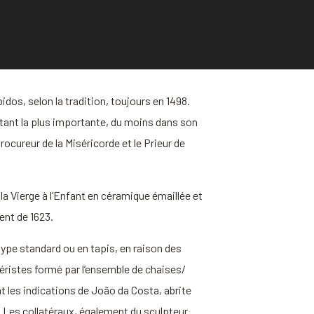
idos, selon la tradition, toujours en 1498.
, étant la plus importante, du moins dans son
rocureur de la Miséricorde et le Prieur de
la Vierge à l’Enfant en céramique émaillée et
ent de 1623.
type standard ou en tapis, en raison des
iéristes formé par l’ensemble de chaises/
t les indications de João da Costa, abrite
0. Les collatéraux, également du sculpteur