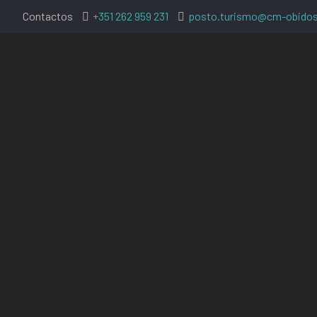
Contactos
+351 262 959 231
posto.turismo@cm-obidos