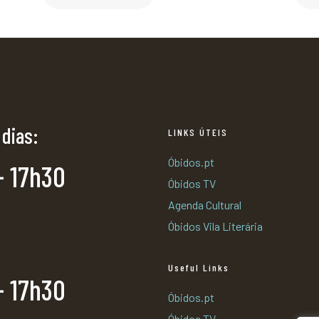
 dias:
LINKS ÚTEIS
Óbidos.pt
- 17h30
Óbidos TV
Agenda Cultural
Óbidos Vila Literária
Useful Links
- 17h30
Óbidos.pt
Óbidos TV