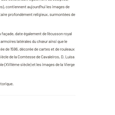
es), contiennent aujourd’hui les images de
taire profondément religieux, surmontées de
la façade, date également de l’écusson royal
x armoires latérales du chœur ainsi que le
atée de 1596, décorée de cartes et de rouleaux
siècle de la Comtesse de Cavaleiros, D. Luísa
e (XVIIème siècle) et les images de la Vierge
storique.