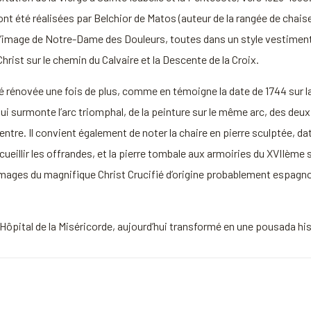
nt été réalisées par Belchior de Matos (auteur de la rangée de chais
 L’image de Notre-Dame des Douleurs, toutes dans un style vestimen
ist sur le chemin du Calvaire et la Descente de la Croix.
 été rénovée une fois de plus, comme en témoigne la date de 1744 sur 
e qui surmonte l’arc triomphal, de la peinture sur le même arc, des deu
centre. Il convient également de noter la chaire en pierre sculptée, d
cueillir les offrandes, et la pierre tombale aux armoiries du XVIIème 
 images du magnifique Christ Crucifié d’origine probablement espagnol
n Hôpital de la Miséricorde, aujourd’hui transformé en une pousada hi