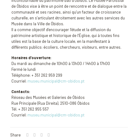
incontournable du patrimoine bâti d’Óbidos. Le Musée Paroissial
de Óbidos vise à être un point de rencontre et de dialogue entre la
communauté et ses racines, ainsi qu’un facteur de croissance
culturelle, en s’articulant étroitement avec les autres services du
Musée dans la Ville de Óbidos.
Il a comme objectif d’encourager l’étude et la diffusion du
patrimoine artistique et historique de l’Église, qui à toutes fins
utiles est la base de la culture locale, en la manifestant à
différents publics: écoliers, chercheurs, visiteurs, entre autres.
Horaires d’ouverture:
Du mardi au dimanche de 10h00 à 13h00 / 14h00 à 17h00
Fermé le lundi
Téléphone: + 351 262 959 299
Courriel:
museu.municipal@cm-obidos.pt
Contacts:
Réseau des Musées et Galeries de Óbidos
Rue Principale (Rua Direita), 2510-086 Óbidos
Tél. + 351 262 955 557
Courriel:
museu.municipal@cm-obidos.pt
Share