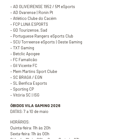
– AD OLIVEIRENSE 1952 / 5M eSports
– AD Ovarense | Ronin Pt
– Atlético Clube do Cacém
– FCP LUNA ESPORTS
– GD Tourizense, Sad
– Portuguese Rangers eSports Club
– SCU Torreense eSports | Oeste Gaming
– TXT Gaming
– Betclic Apogee
– FC Famalicão
– Gil Vicente FC
– Mem Martins Sport Clube
– SC BRAGA / EGN
– SL Benfica Esports
– Sporting CP
– Vitória SC | ISG
ÓBIDOS VILA GAMING 2026
DATAS: 7 a 10 de maio
HORÁRIOS:
Quinta-feira: 11h às 20h
Sexta-feira: 11h às 00h