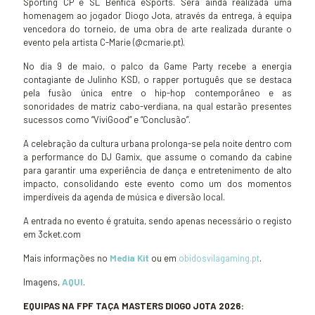
Sporting CP e SL Benfica eSports. Será ainda realizada uma
homenagem ao jogador Diogo Jota, através da entrega, à equipa
vencedora do torneio, de uma obra de arte realizada durante o
evento pela artista C-Marie (@cmarie.pt).
No dia 9 de maio, o palco da Game Party recebe a energia
contagiante de Julinho KSD, o rapper português que se destaca
pela fusão única entre o hip-hop contemporâneo e as
sonoridades de matriz cabo-verdiana, na qual estarão presentes
sucessos como “ViviGood” e “Conclusão”.
A celebração da cultura urbana prolonga-se pela noite dentro com
a performance do DJ Gamix, que assume o comando da cabine
para garantir uma experiência de dança e entretenimento de alto
impacto, consolidando este evento como um dos momentos
imperdíveis da agenda de música e diversão local.
A entrada no evento é gratuita, sendo apenas necessário o registo
em 3cket.com
Mais informações no
Media Kit
ou em
obidosvilagaming.pt
.
Imagens,
AQUI
.
EQUIPAS NA FPF TAÇA MASTERS DIOGO JOTA 2026: