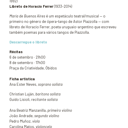
1992)
Libreto de Horacio Ferrer
(1933–2014)
María de Buenos Aires
é um espetáculo teatral/musical — o
primeiro no género de ópera-tango de Astor Piazzolla — com
libreto de Horacio Ferrer, poeta uruguaio-argentino que escreveu
também poemas para vários tangos de Piazzolla.
Descarregue o libreto
Récitas
6 de setembro · 21h00
8 de setembro · 17h00
Praça da Criatividade, Óbidos
Ficha artística
Ana Ester Neves,
soprano solista
Christian Luján,
barítono solista
Guido Lisioli,
recitante solista
Ana Beatriz Manzanilla,
primeiro violino
João Andrade,
segundo violino
Pedro Muñoz,
viola
Carolina Matos,
violoncelo