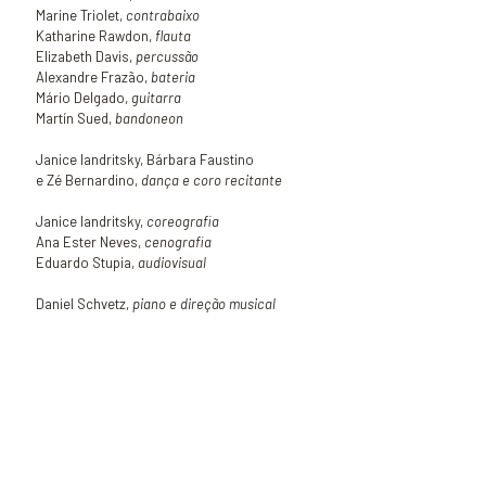
Marine Triolet,
contrabaixo
Katharine Rawdon,
flauta
Elizabeth Davis,
percussão
Alexandre Frazão,
bateria
Mário Delgado,
guitarra
Martín Sued,
bandoneon
Janice Iandritsky, Bárbara Faustino
e Zé Bernardino,
dança e coro recitante
Janice Iandritsky,
coreografia
Ana Ester Neves,
cenografia
Eduardo Stupia,
audiovisual
Daniel Schvetz,
piano e direção musical