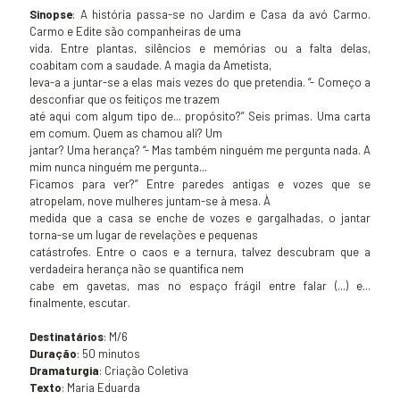
Sinopse
: A história passa-se no Jardim e Casa da avó Carmo.
Carmo e Edite são companheiras de uma
vida. Entre plantas, silêncios e memórias ou a falta delas,
coabitam com a saudade. A magia da Ametista,
leva-a a juntar-se a elas mais vezes do que pretendia. “- Começo a
desconfiar que os feitiços me trazem
até aqui com algum tipo de... propósito?” Seis primas. Uma carta
em comum. Quem as chamou ali? Um
jantar? Uma herança? “- Mas também ninguém me pergunta nada. A
mim nunca ninguém me pergunta...
Ficamos para ver?” Entre paredes antigas e vozes que se
atropelam, nove mulheres juntam-se à mesa. À
medida que a casa se enche de vozes e gargalhadas, o jantar
torna-se um lugar de revelações e pequenas
catástrofes. Entre o caos e a ternura, talvez descubram que a
verdadeira herança não se quantifica nem
cabe em gavetas, mas no espaço frágil entre falar (...) e...
finalmente, escutar.
Destinatários
: M/6
Duração
: 50 minutos
Dramaturgia
: Criação Coletiva
Texto
: Maria Eduarda