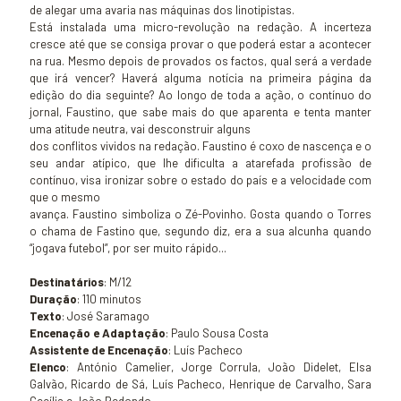
de alegar uma avaria nas máquinas dos linotipistas.
Está instalada uma micro-revolução na redação. A incerteza
cresce até que se consiga provar o que poderá estar a acontecer
na rua. Mesmo depois de provados os factos, qual será a verdade
que irá vencer? Haverá alguma notícia na primeira página da
edição do dia seguinte? Ao longo de toda a ação, o contínuo do
jornal, Faustino, que sabe mais do que aparenta e tenta manter
uma atitude neutra, vai desconstruir alguns
dos conflitos vividos na redação. Faustino é coxo de nascença e o
seu andar atípico, que lhe dificulta a atarefada profissão de
contínuo, visa ironizar sobre o estado do país e a velocidade com
que o mesmo
avança. Faustino simboliza o Zé-Povinho. Gosta quando o Torres
o chama de Fastino que, segundo diz, era a sua alcunha quando
“jogava futebol”, por ser muito rápido...
Destinatários
: M/12
Duração
: 110 minutos
Texto
: José Saramago
Encenação e Adaptação
: Paulo Sousa Costa
Assistente de Encenação
: Luís Pacheco
Elenco
: António Camelier, Jorge Corrula, João Didelet, Elsa
Galvão, Ricardo de Sá, Luís Pacheco, Henrique de Carvalho, Sara
Cecília e João Redondo