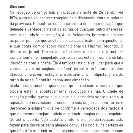
Sinopse:
Na redação de um jornal, em Lisboa, na noite de 24 de abril de
1974, a rotina vai ser interrompida pela discussão entre o redator
da província, Manuel Torres, um jornalista de alma e coração que
defende a verdade jornalística acima de qualquer outro interesse,
com o seu chefe da redação, Abílio Valadares, homem submisso
ao poder político, que aceita a censura aos textos sem questionar
e que conta com o apoio incondicional de Máximo Redondo, o
diretor do jornal. Torres, que não tolera a ideia de o jornal ser
constantemente manipulado por terceiros, está em constante luta
ideológica com a chefia. Ele é um idealista que vai lutar para que a
verdade volte às páginas do “seu” jornal e terá como aliados
Cláudia, uma jovem estagiária, e Jerónimo, o linotipista, chefe do
turno da noite. O conflito ganha uma dimensão
ainda mais dramática quando surge na redação o boato de que
poderá estar a acontecer uma revolução na rua. O chefe de
redação proíbe que se publique qualquer notícia sobre o tema. A
agitação e o nervosismo crescem no seio do jornal, com Torres e
Jerónimo a exigirem que se confirme a veracidade dos factos e
que os mesmos sejam notícia de primeira página no dia seguinte.
Do outro lado da “barricada”, o diretor e o chefe de redação tudo
fazem para desvalorizar a alegada convulsão social, na certeza de
que não irão imprimir notícia alguma, nem que para isso tenham