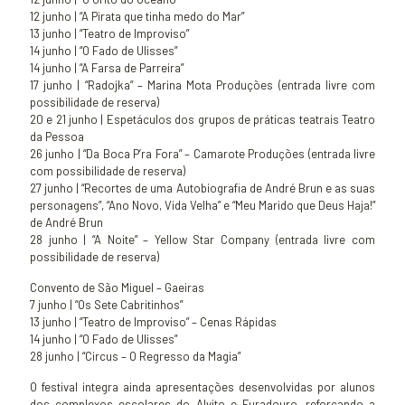
12 junho | “A Pirata que tinha medo do Mar”
13 junho | “Teatro de Improviso”
14 junho | “O Fado de Ulisses”
14 junho | “A Farsa de Parreira”
17 junho | “Radojka” – Marina Mota Produções (entrada livre com
possibilidade de reserva)
20 e 21 junho | Espetáculos dos grupos de práticas teatrais Teatro
da Pessoa
26 junho | “Da Boca P’ra Fora” – Camarote Produções (entrada livre
com possibilidade de reserva)
27 junho | “Recortes de uma Autobiografia de André Brun e as suas
personagens”, “Ano Novo, Vida Velha” e “Meu Marido que Deus Haja!”
de André Brun
28 junho | “A Noite” – Yellow Star Company (entrada livre com
possibilidade de reserva)
Convento de São Miguel – Gaeiras
7 junho | “Os Sete Cabritinhos”
13 junho | “Teatro de Improviso” – Cenas Rápidas
14 junho | “O Fado de Ulisses”
28 junho | “Circus – O Regresso da Magia”
O festival integra ainda apresentações desenvolvidas por alunos
dos complexos escolares do Alvito e Furadouro, reforçando a