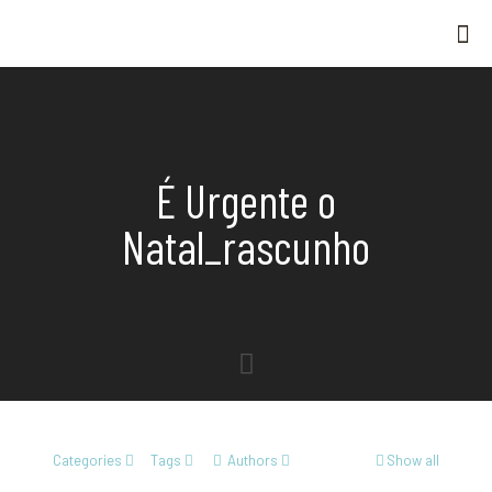
É Urgente o
Natal_rascunho
Categories
Tags
Authors
Show all