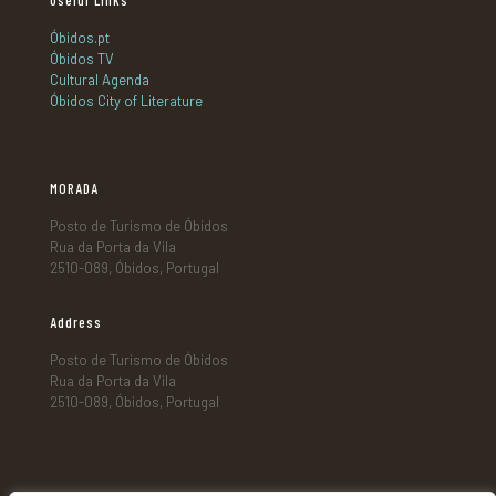
Useful Links
Óbidos.pt
Óbidos TV
Cultural Agenda
Óbidos City of Literature
MORADA
Posto de Turismo de Óbidos
Rua da Porta da Vila
2510-089, Óbidos, Portugal
Address
Posto de Turismo de Óbidos
Rua da Porta da Vila
2510-089, Óbidos, Portugal