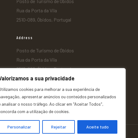
Posto de Turismo de Óbidos
Rua da Porta da Vila
2510-089, Óbidos, Portugal
Address
Posto de Turismo de Óbidos
Rua da Porta da Vila
2510-089, Óbidos, Portugal
Valorizamos a sua privacidade
Utilizamos cookies para melhorar a sua experiência de
navegação, apresentar anúncios ou conteúdos personalizados
e analisar o nosso tráfego. Ao clicar em "Aceitar Todos",
concorda com a utilização de cookies.
Personalizar
Rejeitar
Aceite tudo