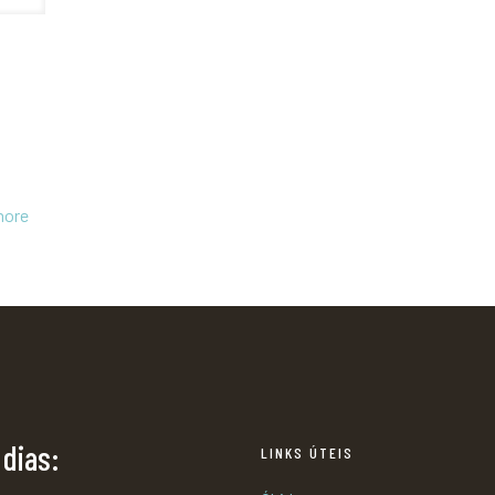
more
 dias:
LINKS ÚTEIS