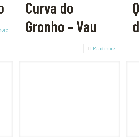
o
Curva do
Q
Gronho – Vau
d
more
Read more