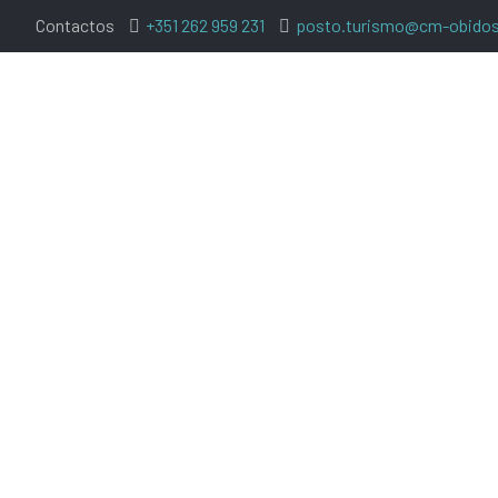
Contactos
+351 262 959 231
posto.turismo@cm-obidos