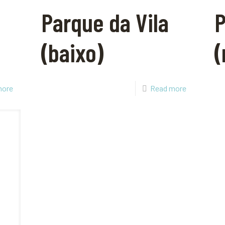
Parque da Vila
P
(baixo)
(
more
Read more