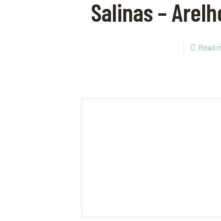
Salinas – Arelh
Read 