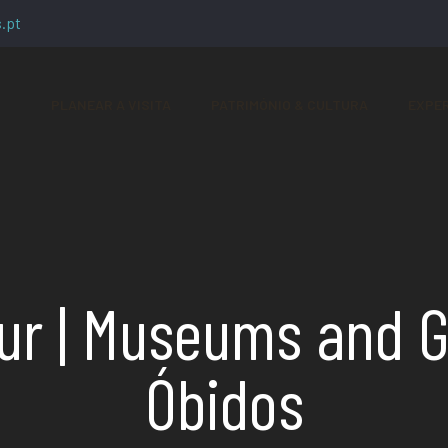
.pt
PLANEAR A VISITA
PATRIMÓNIO & CULTURA
EXPER
ur | Museums and Ga
Óbidos