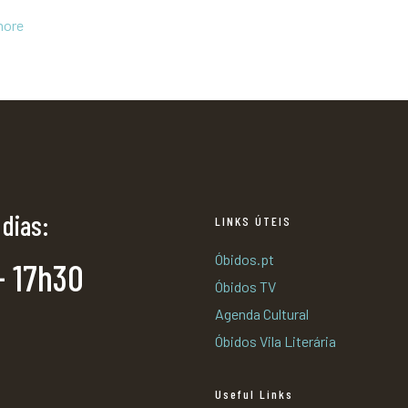
more
 dias:
LINKS ÚTEIS
Óbidos.pt
- 17h30
Óbidos TV
Agenda Cultural
Óbidos Vila Literária
Useful Links