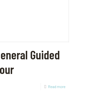
eneral Guided
our
Read more