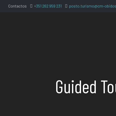
Contactos
+351 262 959 231
posto.turismo@cm-obidos
Guided To