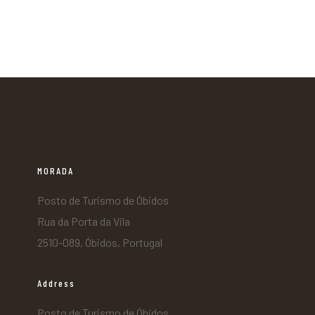
MORADA
Posto de Turismo de Óbidos
Rua da Porta da Vila
2510-089, Óbidos, Portugal
Address
Posto de Turismo de Óbidos