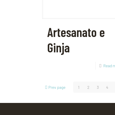
Artesanato e
Ginja
Read 
Prev page
1
2
3
4