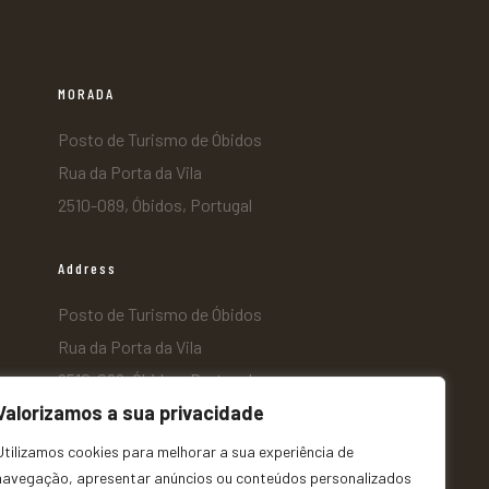
MORADA
Posto de Turismo de Óbidos
Rua da Porta da Vila
2510-089, Óbidos, Portugal
Address
Posto de Turismo de Óbidos
Rua da Porta da Vila
2510-089, Óbidos, Portugal
Valorizamos a sua privacidade
Utilizamos cookies para melhorar a sua experiência de
navegação, apresentar anúncios ou conteúdos personalizados