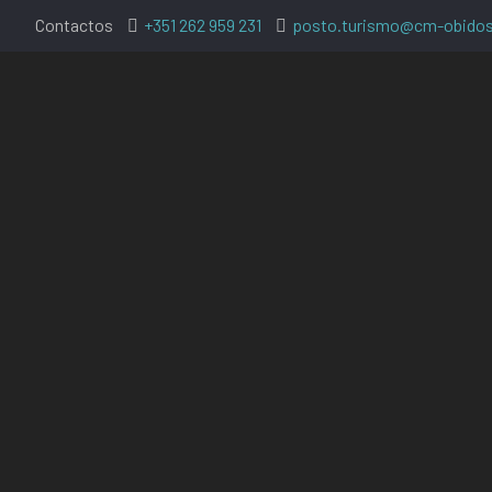
Contactos
+351 262 959 231
posto.turismo@cm-obidos