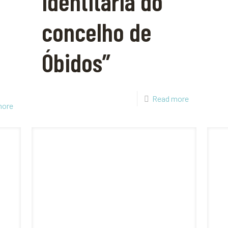
identitária do
concelho de
Óbidos”
Read more
more