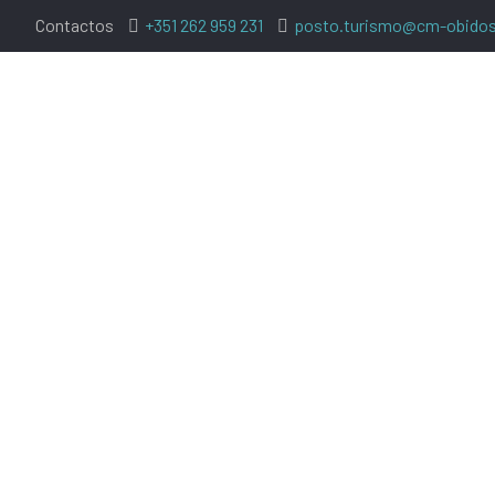
Contactos
+351 262 959 231
posto.turismo@cm-obidos