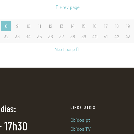
Prev page
8
9
10
11
12
13
14
15
16
17
18
19
32
33
34
35
36
37
38
39
40
41
42
43
Next page
 dias:
LINKS ÚTEIS
Óbidos.pt
- 17h30
Óbidos TV