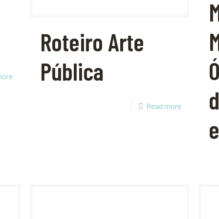
M
Roteiro Arte
Ó
Pública
more
d
Read more
e