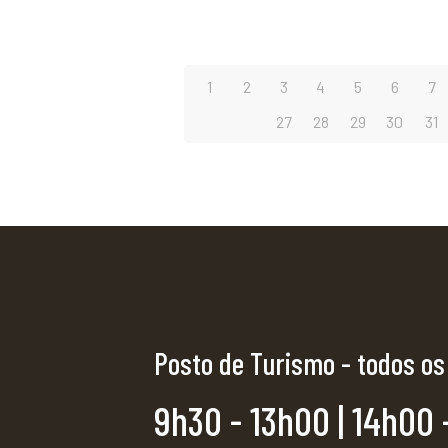
1
2
3
4
5
6
7
27
28
29
30
31
Posto de Turismo - todos os
9h30 - 13h00 | 14h00 