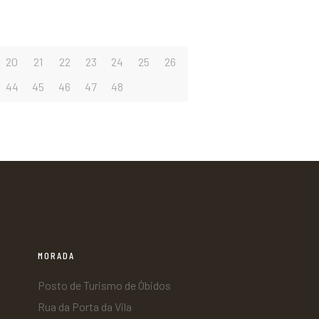
20
21
22
23
24
25
26
44
45
46
47
48
MORADA
Posto de Turismo de Óbidos
Rua da Porta da Vila